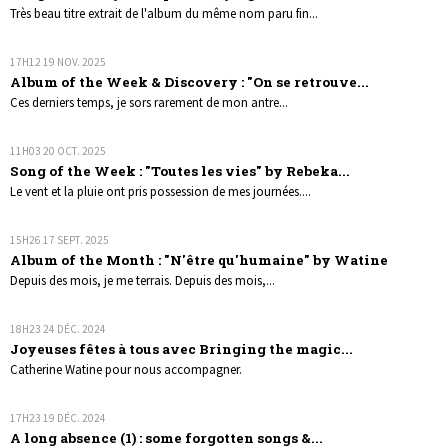
Très beau titre extrait de l'album du même nom paru fin...
17H12
19
NOV. 2025
Album of the Week & Discovery : "On se retrouve...
Ces derniers temps, je sors rarement de mon antre...
11H03
20
OCT. 2025
Song of the Week : "Toutes les vies" by Rebeka...
Le vent et la pluie ont pris possession de mes journées....
15H26
17
SEPT. 2025
Album of the Month : "N'être qu'humaine" by Watine
Depuis des mois, je me terrais. Depuis des mois,...
18H23
24
DÉC. 2024
Joyeuses fêtes à tous avec Bringing the magic...
Catherine Watine pour nous accompagner.
17H23
19
DÉC. 2024
A long absence (1) : some forgotten songs &...