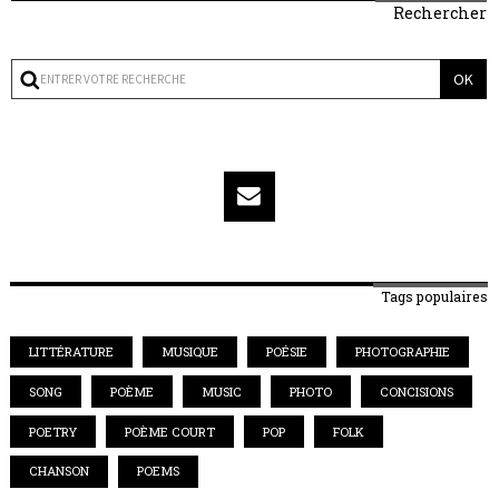
Rechercher
Tags populaires
LITTÉRATURE
MUSIQUE
POÉSIE
PHOTOGRAPHIE
SONG
POÈME
MUSIC
PHOTO
CONCISIONS
POETRY
POÈME COURT
POP
FOLK
CHANSON
POEMS