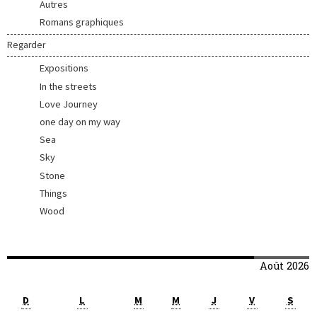
Autres
Romans graphiques
Regarder
Expositions
In the streets
Love Journey
one day on my way
Sea
Sky
Stone
Things
Wood
Août 2026
D
L
M
M
J
V
S