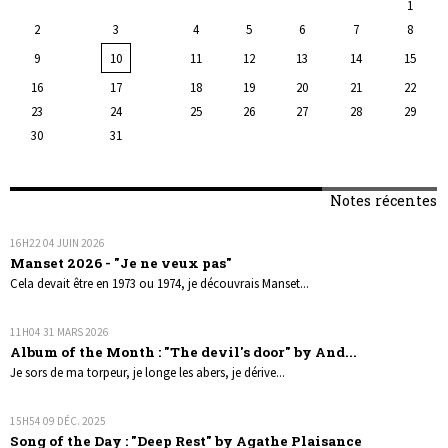
1
2
3
4
5
6
7
8
9
10
11
12
13
14
15
16
17
18
19
20
21
22
23
24
25
26
27
28
29
30
31
Notes récentes
16H22
04
JUIN 2026
Manset 2026 - "Je ne veux pas"
Cela devait être en 1973 ou 1974, je découvrais Manset...
11H04
31
MARS 2026
Album of the Month : "The devil's door" by And...
Je sors de ma torpeur, je longe les abers, je dérive...
15H54
09
DÉC. 2025
Song of the Day : "Deep Rest" by Agathe Plaisance