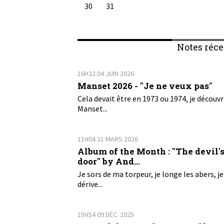
30
31
Notes réce
16H22
04
JUIN 2026
Manset 2026 - "Je ne veux pas"
Cela devait être en 1973 ou 1974, je découvr
Manset...
11H04
31
MARS 2026
Album of the Month : "The devil'
door" by And...
Je sors de ma torpeur, je longe les abers, je
dérive...
15H54
09
DÉC. 2025