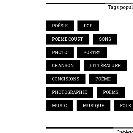
Tags popul
POÉSIE
POP
POÈME COURT
SONG
PHOTO
POETRY
CHANSON
LITTÉRATURE
CONCISIONS
POÈME
PHOTOGRAPHIE
POEMS
MUSIC
MUSIQUE
FOLK
Catégo